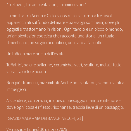
“Tre tavoli, tre ambientazioni, tre immersioni.”
La mostra Tra Acqua e Cielo si costruisce attorno a tre tavoli
apparecchiati sul fondo del mare – paesaggi sommersi, dove gli
oggetti si trastormano in visioni. Ogni tavolo e un piccolo mondo,
un’ambientazionepoetica che racconta una storia: un rituale
dimenticato, un sogno acquatico, un invito all’ascolto.
Un tuffo in mare prima dell’estate….
Tuffatrici, balene ballerine, ceramiche, vetri, sculture, metalli: tutto
vibra tra cielo e acqua.
Non più strumenti, ma simboli. Anche noi, visitatori, siamo invitati a
immergerci.
A scendere, con grazia, in questo paesaggio marino e interiore –
dove ogni cosa è riflesso, risonanza, traccia lieve di un passaggio.
| SPAZIO MALA – VIA DEI BANCHI VECCHI, 21 |
Vernissage: Lunedì 30 giugno 2025